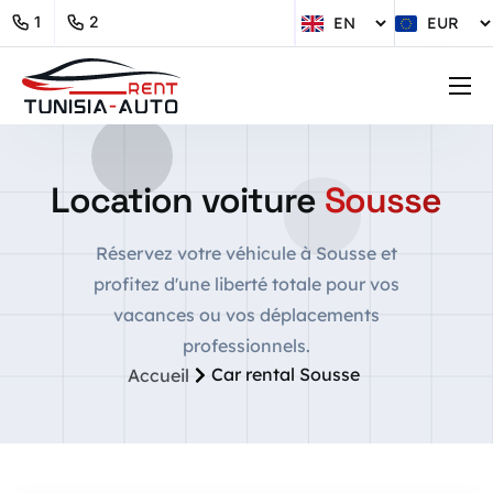
1
2
Fleet
Deals
Location voiture
Sousse
Contact Us
Réservez votre véhicule à Sousse et
profitez d'une liberté totale pour vos
vacances ou vos déplacements
My Bookings
Book Now
professionnels.
Car rental Sousse
Accueil