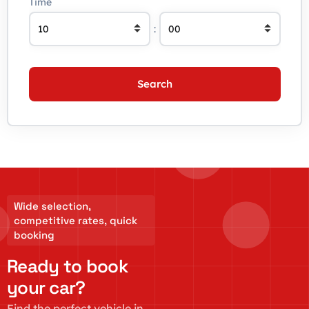
Time
:
Search
Wide selection,
competitive rates, quick
booking
Ready to book
your car?
Find the perfect vehicle in